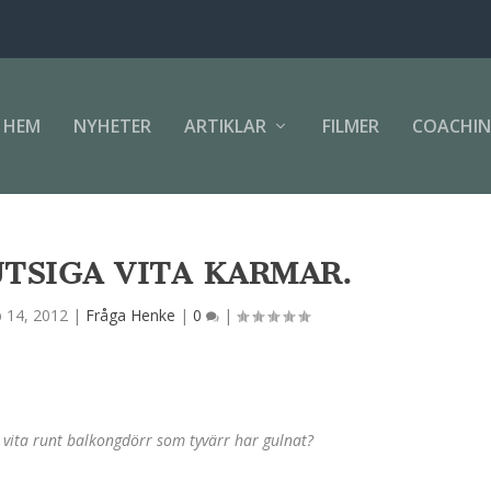
HEM
NYHETER
ARTIKLAR
FILMER
COACHI
TSIGA VITA KARMAR.
b 14, 2012
|
Fråga Henke
|
0
|
 vita runt balkongdörr som tyvärr har gulnat?