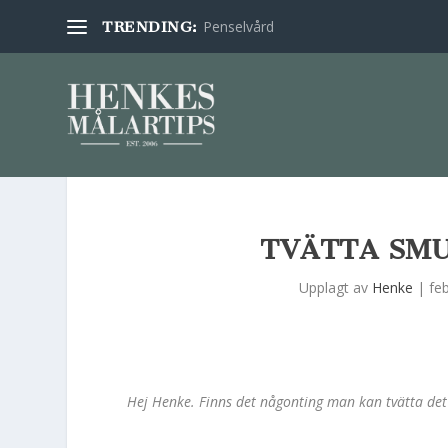
Penselvård
TRENDING:
TVÄTTA SMU
Upplagt av
Henke
|
fe
Hej Henke. Finns det någonting man kan tvätta det