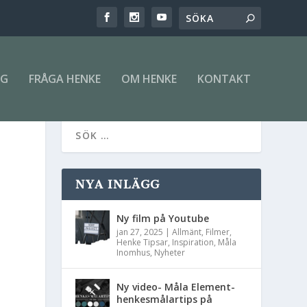
NG
FRÅGA HENKE
OM HENKE
KONTAKT
NYA INLÄGG
Ny film på Youtube
jan 27, 2025
|
Allmänt
,
Filmer
,
Henke Tipsar
,
Inspiration
,
Måla
Inomhus
,
Nyheter
Ny video- Måla Element-
henkesmålartips på