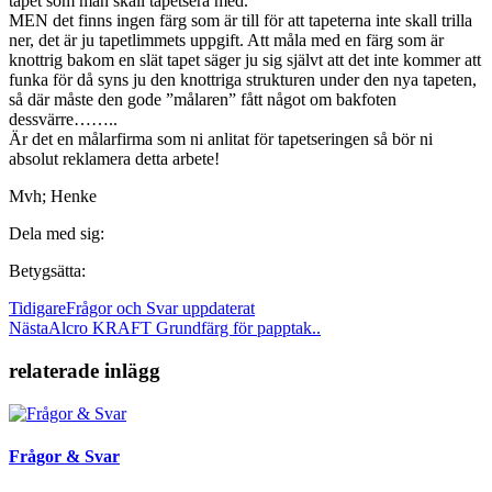
tapet som man skall tapetsera med.
MEN det finns ingen färg som är till för att tapeterna inte skall trilla
ner, det är ju tapetlimmets uppgift. Att måla med en färg som är
knottrig bakom en slät tapet säger ju sig självt att det inte kommer att
funka för då syns ju den knottriga strukturen under den nya tapeten,
så där måste den gode ”målaren” fått något om bakfoten
dessvärre……..
Är det en målarfirma som ni anlitat för tapetseringen så bör ni
absolut reklamera detta arbete!
Mvh; Henke
Dela med sig:
Betygsätta:
Tidigare
Frågor och Svar uppdaterat
Nästa
Alcro KRAFT Grundfärg för papptak..
relaterade inlägg
Frågor & Svar