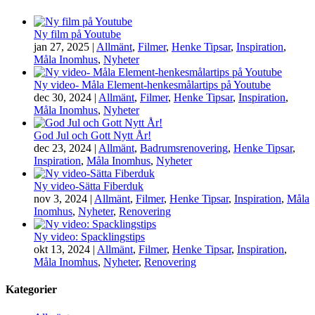
Ny film på Youtube
jan 27, 2025
|
Allmänt
,
Filmer
,
Henke Tipsar
,
Inspiration
,
Måla Inomhus
,
Nyheter
Ny video- Måla Element-henkesmålartips på Youtube
dec 30, 2024
|
Allmänt
,
Filmer
,
Henke Tipsar
,
Inspiration
,
Måla Inomhus
,
Nyheter
God Jul och Gott Nytt År!
dec 23, 2024
|
Allmänt
,
Badrumsrenovering
,
Henke Tipsar
,
Inspiration
,
Måla Inomhus
,
Nyheter
Ny video-Sätta Fiberduk
nov 3, 2024
|
Allmänt
,
Filmer
,
Henke Tipsar
,
Inspiration
,
Måla
Inomhus
,
Nyheter
,
Renovering
Ny video: Spacklingstips
okt 13, 2024
|
Allmänt
,
Filmer
,
Henke Tipsar
,
Inspiration
,
Måla Inomhus
,
Nyheter
,
Renovering
Kategorier