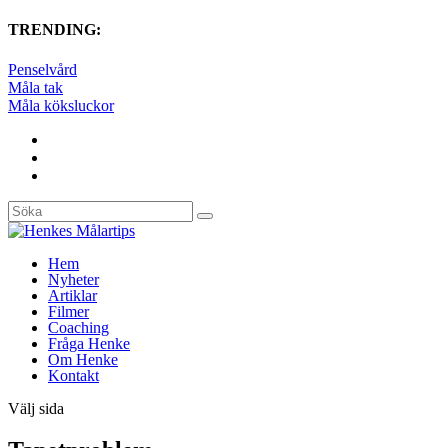
TRENDING:
Penselvård
Måla tak
Måla köksluckor
Hem
Nyheter
Artiklar
Filmer
Coaching
Fråga Henke
Om Henke
Kontakt
Välj sida