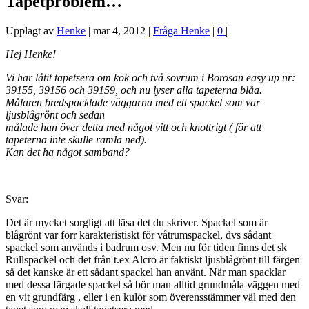
Tapetproblem…
Upplagt av
Henke
|
mar 4, 2012
|
Fråga Henke
|
0
|
Hej Henke!
Vi har låtit tapetsera om kök och två sovrum i Borosan easy up nr:
39155, 39156 och 39159, och nu lyser alla tapeterna blåa.
Målaren bredspacklade väggarna med ett spackel som var
ljusblågrönt och sedan
målade han över detta med något vitt och knottrigt ( för att
tapeterna inte skulle ramla ned).
Kan det ha något samband?
Svar:
Det är mycket sorgligt att läsa det du skriver. Spackel som är
blågrönt var förr karakteristiskt för våtrumspackel, dvs sådant
spackel som används i badrum osv. Men nu för tiden finns det sk
Rullspackel och det från t.ex Alcro är faktiskt ljusblågrönt till färgen
så det kanske är ett sådant spackel han använt. När man spacklar
med dessa färgade spackel så bör man alltid grundmåla väggen med
en vit grundfärg , eller i en kulör som överensstämmer väl med den