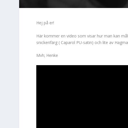
Hej på er!
Här kommer en video som visar hur man kan måla 
snickerifärg ( Caparol PU-satin) och lite av Hag
Mvh; Henke