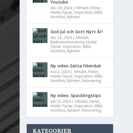
Youtube
dec 30, 2024
|
Allmänt
,
Filmer
,
Henke Tipsar
,
Inspiration
,
Måla
Inomhus
,
Nyheter
God Jul och Gott Nytt År!
dec 23, 2024
|
Allmänt
,
Badrumsrenovering
,
Henke
Tipsar
,
Inspiration
,
Måla
Inomhus
,
Nyheter
Ny video-Sätta Fiberduk
nov 3, 2024
|
Allmänt
,
Filmer
,
Henke Tipsar
,
Inspiration
,
Måla
Inomhus
,
Nyheter
,
Renovering
Ny video: Spacklingstips
okt 13, 2024
|
Allmänt
,
Filmer
,
Henke Tipsar
,
Inspiration
,
Måla
Inomhus
,
Nyheter
,
Renovering
KATEGORIER