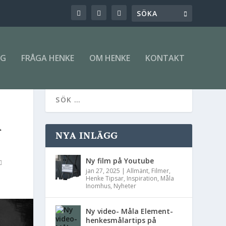
NG
FRÅGA HENKE
OM HENKE
KONTAKT
Å
NYA INLÄGG
Ny film på Youtube
jan 27, 2025
|
Allmänt
,
Filmer
,
Henke Tipsar
,
Inspiration
,
Måla
Inomhus
,
Nyheter
Ny video- Måla Element-
henkesmålartips på