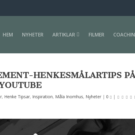
HEM
NYHETER
ARTIKLAR
FILMER
COACHI
LEMENT-HENKESMÅLARTIPS P
YOUTUBE
r
,
Henke Tipsar
,
Inspiration
,
Måla Inomhus
,
Nyheter
|
0
|