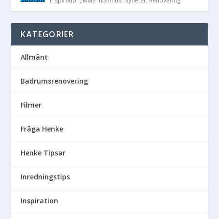
Inspiration
,
Måla Inomhus
,
Nyheter
,
Renovering
KATEGORIER
Allmänt
Badrumsrenovering
Filmer
Fråga Henke
Henke Tipsar
Inredningstips
Inspiration