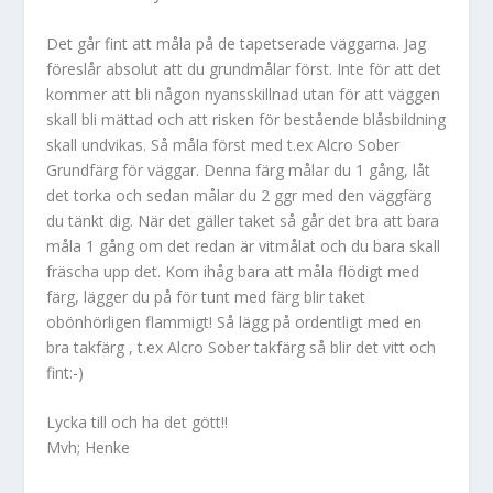
Det går fint att måla på de tapetserade väggarna. Jag
föreslår absolut att du grundmålar först. Inte för att det
kommer att bli någon nyansskillnad utan för att väggen
skall bli mättad och att risken för bestående blåsbildning
skall undvikas. Så måla först med t.ex Alcro Sober
Grundfärg för väggar. Denna färg målar du 1 gång, låt
det torka och sedan målar du 2 ggr med den väggfärg
du tänkt dig. När det gäller taket så går det bra att bara
måla 1 gång om det redan är vitmålat och du bara skall
fräscha upp det. Kom ihåg bara att måla flödigt med
färg, lägger du på för tunt med färg blir taket
obönhörligen flammigt! Så lägg på ordentligt med en
bra takfärg , t.ex Alcro Sober takfärg så blir det vitt och
fint:-)
Lycka till och ha det gött!!
Mvh; Henke