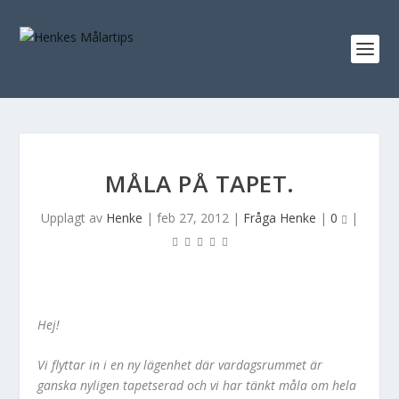
MÅLA PÅ TAPET.
Upplagt av
Henke
|
feb 27, 2012
|
Fråga Henke
|
0
|
Hej!
Vi flyttar in i en ny lägenhet där vardagsrummet är
ganska nyligen tapetserad och vi har tänkt måla om hela