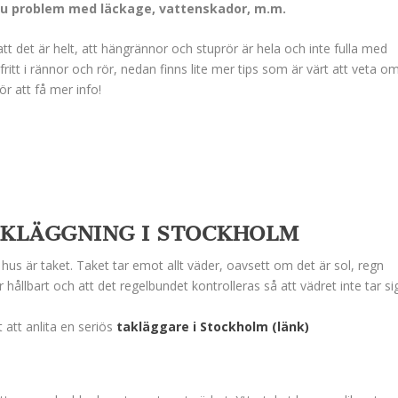
n ju problem med läckage, vattenskador, m.m.
 att det är helt, att hängrännor och stuprör är hela och inte fulla med
ritt i rännor och rör, nedan finns lite mer tips som är värt att veta o
r att få mer info!
KLÄGGNING I STOCKHOLM
hus är taket. Taket tar emot allt väder, oavsett om det är sol, regn
är hållbart och att det regelbundet kontrolleras så att vädret inte tar si
 att anlita en seriös
takläggare i Stockholm (länk)