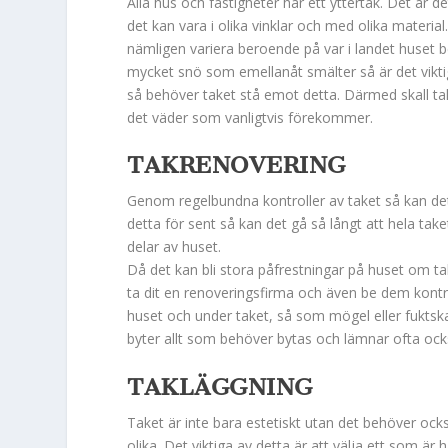
Alla hus och fastigheter har ett yttertak. Det är 
det kan vara i olika vinklar och med olika material
nämligen variera beroende på var i landet huset 
mycket snö som emellanåt smälter så är det vikti
så behöver taket stå emot detta. Därmed skall tak
det väder som vanligtvis förekommer.
TAKRENOVERING
Genom regelbundna kontroller av taket så kan de
detta för sent så kan det gå så långt att hela tak
delar av huset.
Då det kan bli stora påfrestningar på huset om t
ta dit en renoveringsfirma och även be dem kontro
huset och under taket, så som mögel eller fuktskad
byter allt som behöver bytas och lämnar ofta ocks
TAKLÄGGNING
Taket är inte bara estetiskt utan det behöver också 
olika. Det viktiga av detta är att välja ett som 