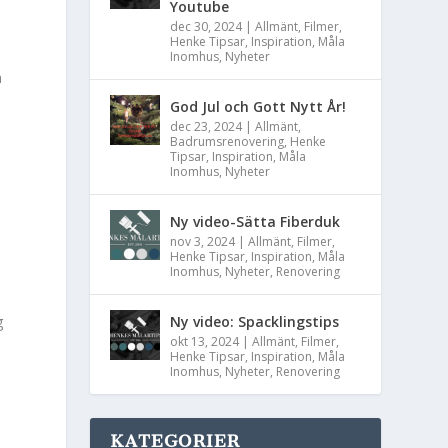
Youtube
dec 30, 2024
|
Allmänt
,
Filmer
,
Henke Tipsar
,
Inspiration
,
Måla
Inomhus
,
Nyheter
m
God Jul och Gott Nytt År!
dec 23, 2024
|
Allmänt
,
Badrumsrenovering
,
Henke
Tipsar
,
Inspiration
,
Måla
Inomhus
,
Nyheter
Ny video-Sätta Fiberduk
nov 3, 2024
|
Allmänt
,
Filmer
,
Henke Tipsar
,
Inspiration
,
Måla
Inomhus
,
Nyheter
,
Renovering
g
Ny video: Spacklingstips
okt 13, 2024
|
Allmänt
,
Filmer
,
Henke Tipsar
,
Inspiration
,
Måla
Inomhus
,
Nyheter
,
Renovering
KATEGORIER