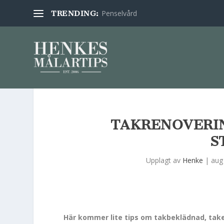
Penselvård
TRENDING:
TAKRENOVERI
S
Upplagt av
Henke
|
aug
Här kommer lite tips om takbeklädnad, taket