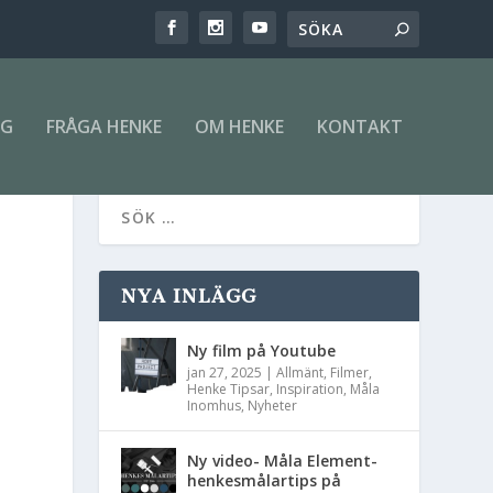
NG
FRÅGA HENKE
OM HENKE
KONTAKT
NYA INLÄGG
Ny film på Youtube
jan 27, 2025
|
Allmänt
,
Filmer
,
Henke Tipsar
,
Inspiration
,
Måla
Inomhus
,
Nyheter
Ny video- Måla Element-
m
henkesmålartips på