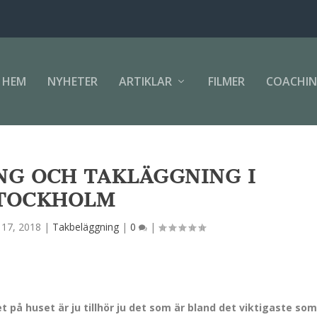
HEM
NYHETER
ARTIKLAR
FILMER
COACHI
NG OCH TAKLÄGGNING I
TOCKHOLM
 17, 2018
|
Takbeläggning
|
0
|
 på huset är ju tillhör ju det som är bland det viktigaste so