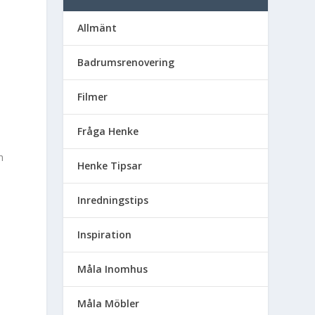
n
Allmänt
Badrumsrenovering
Filmer
Fråga Henke
h
Henke Tipsar
t
Inredningstips
a
Inspiration
Måla Inomhus
Måla Möbler