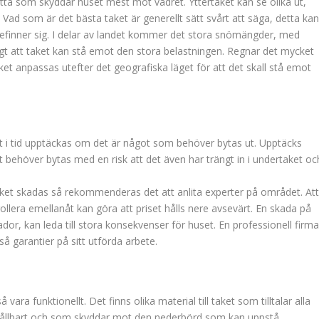
detta som skyddar huset mest mot vädret. Yttertaket kan se olika ut,
. Vad som är det bästa taket är generellt sätt svårt att säga, detta ka
befinner sig. I delar av landet kommer det stora snömängder, med
gt att taket kan stå emot den stora belastningen. Regnar det mycket
et anpassas utefter det geografiska läget för att det skall stå emot
t i tid upptäckas om det är något som behöver bytas ut. Upptäcks
et behöver bytas med en risk att det även har trängt in i undertaket oc
aket skadas så rekommenderas det att anlita experter på området. At
llera emellanåt kan göra att priset hålls nere avsevärt. En skada på
or, kan leda till stora konsekvenser för huset. En professionell firm
å garantier på sitt utförda arbete.
vara funktionellt. Det finns olika material till taket som tilltalar alla
är hållbart och som skyddar mot den nederbörd som kan uppstå.