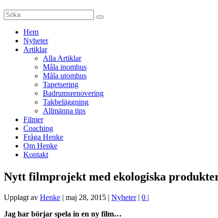
Hem
Nyheter
Artiklar
Alla Artiklar
Måla inomhus
Måla utomhus
Tapetsering
Badrumsrenovering
Takbeläggning
Allmänna tips
Filmer
Coaching
Fråga Henke
Om Henke
Kontakt
Nytt filmprojekt med ekologiska produkte
Upplagt av
Henke
|
maj 28, 2015
|
Nyheter
|
0
|
Jag har börjar spela in en ny film…