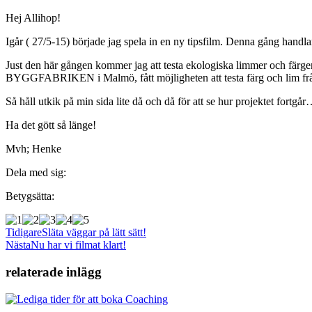
Hej Allihop!
Igår ( 27/5-15) började jag spela in en ny tipsfilm. Denna gång han
Just den här gången kommer jag att testa ekologiska limmer och färger
BYGGFABRIKEN i Malmö, fått möjligheten att testa färg och lim f
Så håll utkik på min sida lite då och då för att se hur projektet fortgår
Ha det gött så länge!
Mvh; Henke
Dela med sig:
Betygsätta:
Tidigare
Släta väggar på lätt sätt!
Nästa
Nu har vi filmat klart!
relaterade inlägg