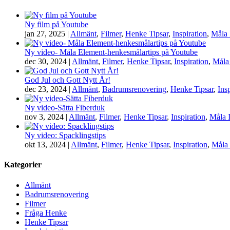
Ny film på Youtube
jan 27, 2025
|
Allmänt
,
Filmer
,
Henke Tipsar
,
Inspiration
,
Måla
Ny video- Måla Element-henkesmålartips på Youtube
dec 30, 2024
|
Allmänt
,
Filmer
,
Henke Tipsar
,
Inspiration
,
Måla
God Jul och Gott Nytt År!
dec 23, 2024
|
Allmänt
,
Badrumsrenovering
,
Henke Tipsar
,
Ins
Ny video-Sätta Fiberduk
nov 3, 2024
|
Allmänt
,
Filmer
,
Henke Tipsar
,
Inspiration
,
Måla 
Ny video: Spacklingstips
okt 13, 2024
|
Allmänt
,
Filmer
,
Henke Tipsar
,
Inspiration
,
Måla
Kategorier
Allmänt
Badrumsrenovering
Filmer
Fråga Henke
Henke Tipsar