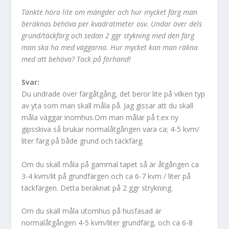
Tänkte höra lite om mängder och hur mycket färg man
beräknas behöva per kvadratmeter osv. Undar över dels
grund/täckfärg och sedan 2 ggr stykning med den färg
man ska ha med väggarna. Hur mycket kan man räkna
med att behöva? Tack på förhand!
Svar:
Du undrade över färgåtgång, det beror lite på vilken typ
av yta som man skall måla på. Jag gissar att du skall
måla väggar inomhus.Om man målar på t.ex ny
gipsskiva så brukar normalåtgången vara ca; 4-5 kvm/
liter färg på både grund och täckfärg.
Om du skall måla på gammal tapet så är åtgången ca
3-4 kvm/lit på grundfärgen och ca 6-7 kvm / liter på
täckfärgen. Detta beräknat på 2 ggr strykning.
Om du skall måla utomhus på husfasad är
normalåtgången 4-5 kvm/liter grundfärg, och ca 6-8