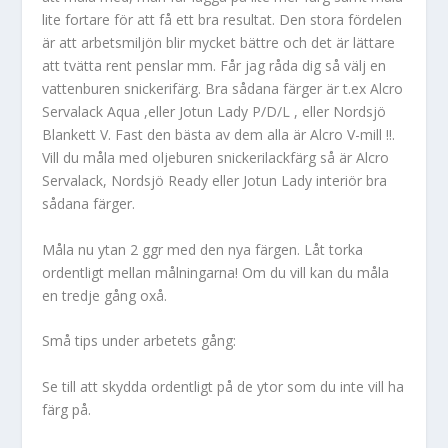
lite fortare för att få ett bra resultat. Den stora fördelen
är att arbetsmiljön blir mycket bättre och det är lättare
att tvätta rent penslar mm. Får jag råda dig så välj en
vattenburen snickerifärg. Bra sådana färger är t.ex Alcro
Servalack Aqua ,eller Jotun Lady P/D/L , eller Nordsjö
Blankett V. Fast den bästa av dem alla är Alcro V-mill !!.
Vill du måla med oljeburen snickerilackfärg så är Alcro
Servalack, Nordsjö Ready eller Jotun Lady interiör bra
sådana färger.
Måla nu ytan 2 ggr med den nya färgen. Låt torka
ordentligt mellan målningarna! Om du vill kan du måla
en tredje gång oxå.
Små tips under arbetets gång:
Se till att skydda ordentligt på de ytor som du inte vill ha
färg på.