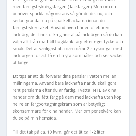
med färdigstrykningsfärgen ( lackfärgen) Men om du
behöver spackla någonstans så gör du det nu, och
sedan grundar du på spackelfläckarna innan du
färdigstryker taket. Använd även här en oljeburen
lackfärg, det finns olika glanstal på lackfärgen så du kan
välja allt från matt till högblank färg efter eget tycke och
smak. Det är vanligast att man målar 2 strykningar med
lackfärgen för att få en fin yta som håller och ser vacker
ut länge.
Ett tips är att du förvarar dina penslar i vatten mellan
målningarna. Använd bara lacknafta när du skall göra
rent penslarna efter du är färdig. Tvätta INTE av dina
händer om du fått färg på dem med lacknafta utan köp
hellre en färgbortagningskräm som är betydligt
skonsammare för dina händer. Mer om penselvård kan
du se på min hemsida.
Till ditt tak på ca. 10 kvm. går det åt ca 1-2 liter