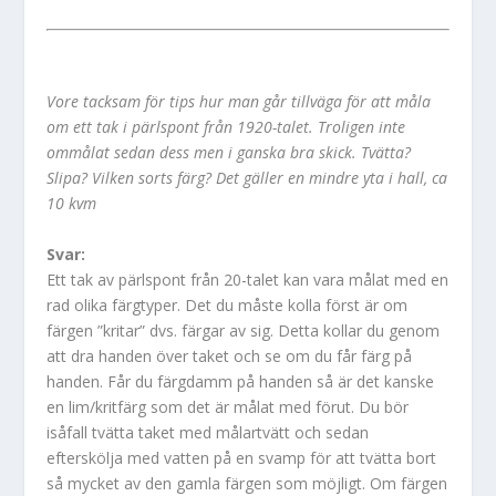
Vore tacksam för tips hur man går tillväga för att måla
om ett tak i pärlspont från 1920-talet. Troligen inte
ommålat sedan dess men i ganska bra skick. Tvätta?
Slipa? Vilken sorts färg? Det gäller en mindre yta i hall, ca
10 kvm
Svar:
Ett tak av pärlspont från 20-talet kan vara målat med en
rad olika färgtyper. Det du måste kolla först är om
färgen ”kritar” dvs. färgar av sig. Detta kollar du genom
att dra handen över taket och se om du får färg på
handen. Får du färgdamm på handen så är det kanske
en lim/kritfärg som det är målat med förut. Du bör
isåfall tvätta taket med målartvätt och sedan
efterskölja med vatten på en svamp för att tvätta bort
så mycket av den gamla färgen som möjligt. Om färgen