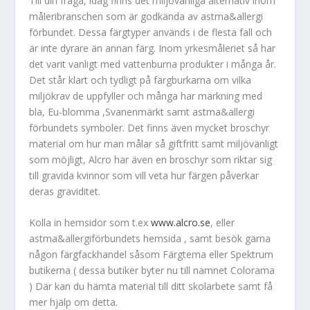
Till din fråga, idag finns det miljövänliga alternativ inom
måleribranschen som är godkända av astma&allergi
förbundet. Dessa färgtyper används i de flesta fall och
är inte dyrare än annan färg. Inom yrkesmåleriet så har
det varit vanligt med vattenburna produkter i många år.
Det står klart och tydligt på färgburkarna om vilka
miljökrav de uppfyller och många har märkning med
bla, Eu-blomma ,Svanenmärkt samt astma&allergi
förbundets symboler. Det finns även mycket broschyr
material om hur man målar så giftfritt samt miljövänligt
som möjligt, Alcro har även en broschyr som riktar sig
till gravida kvinnor som vill veta hur färgen påverkar
deras graviditet.
Kolla in hemsidor som t.ex
www.alcro.se
, eller
astma&allergiförbundets hemsida , samt besök gärna
någon färgfackhandel såsom Färgtema eller Spektrum
butikerna ( dessa butiker byter nu till namnet Colorama
) Där kan du hämta material till ditt skolarbete samt få
mer hjälp om detta.