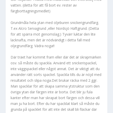
vatten. (detta för att få bort ev. rester av
färgborttagningsmedlet)
Grundmåla hela ytan med oljeburen snickerigrundfärg.
T.ex Alcro Servagrund ,eller Nordsjö Häftgrund. (Detta
för att spärra mot genomslag.) Tyvärr luktar den lite
lacknafta, men det är nödvändigt i detta fall med
oljegrundfärg. Vädra noga!!
Där träet har kommit fram eller där det är skrapmärken
osv. så måste du spackla. Använd ett snickerispackel,
inte väggspackel eller något annat. Det är viktigt att du
använder rätt sorts spackel. Spackla tills du är nöjd med
resultatet och slipa noga.Det brukar räcka med 2 ggr.
Man spacklar för att skapa samma ytstruktur som den
övriga ytan där färgen inte är borta. Det blir ju fula
kanter efter man har skrapat bort färgen och dessa vill
man ju ha bort. Efter du har spacklat klart så måste du
grunda på spacklet för att inte det skall bli fläckar där