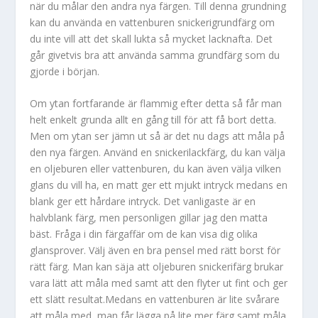
när du målar den andra nya färgen. Till denna grundning
kan du använda en vattenburen snickerigrundfärg om
du inte vill att det skall lukta så mycket lacknafta. Det
går givetvis bra att använda samma grundfärg som du
gjorde i början.
Om ytan fortfarande är flammig efter detta så får man
helt enkelt grunda allt en gång till för att få bort detta.
Men om ytan ser jämn ut så är det nu dags att måla på
den nya färgen. Använd en snickerilackfärg, du kan välja
en oljeburen eller vattenburen, du kan även välja vilken
glans du vill ha, en matt ger ett mjukt intryck medans en
blank ger ett hårdare intryck. Det vanligaste är en
halvblank färg, men personligen gillar jag den matta
bäst. Fråga i din färgaffär om de kan visa dig olika
glansprover. Välj även en bra pensel med rätt borst för
rätt färg. Man kan säja att oljeburen snickerifärg brukar
vara lätt att måla med samt att den flyter ut fint och ger
ett slätt resultat.Medans en vattenburen är lite svårare
att måla med, man får lägga på lite mer färg samt måla