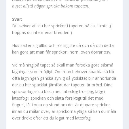
huset allstå någon spricka bakom tapeten.
Svar:
Du skriver att du har sprickor i tapeten på ca. 1 mtr. ,(
hoppas du inte menar bredden )
Hus sätter sig alltid och rör sig lite då och då och detta
kan göra att man får sprickor i hörn ,ovan dörrar osv.
Vid målning på tapet så skall man försöka göra såsmå
lagningar som möjligt. Om man behöver spackla så blir
ofta lagningen ganska synlig då ytskiktet blir annorlunda
där du har spacklat jämfört där tapeten är orörd. Dina
sprickor lagar du bäst med latexfog tror jag, lägg i
latexfog i sprickan och släta försiktigt till det med
fingret, låt torka en stund om det är djupare sprickor
innan du målar över, är sprickorna ytliga så kan du måla
över direkt efter att du lagat med latexfog.