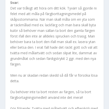
Svar:
Det var tråkigt att höra om ditt kök. Tyvärr så gjorde ni
felet med att måla på färgborttagningsmedel på
skåpsstommarna. När man skall måla om en yta som
är täckmålad med ex. lackfärg och man bara skall byta
kulör så behöver man sällan ta bort den gamla färgen
först ifall den inte är alldeles sprucken och trasig. Man
behöver bara ta bort den ifall man skall ex. lasera ytan
eller betsa den. I erat fall hade det räckt gott och väl att
tvätta med målartvätt och sedan slipat lite, dammat av
grundmålat och sedan färdigstrykit 2 ggr. med den nya
färgen.
Men nu är skadan redan skedd så då får vi försöka lösa
detta.
Du behöver inte ta bort resten av färgen, så ta bort
färgbortagningsmedlet! använd inte det mera!!
Gör följande: Tvätta med målartvätt och efterskölj med