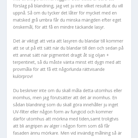
förslag på blandning, jag vet ju inte vilket resultat du vill
uppnå. Så om du tycker det låter för mycket med en
matsked grå umbra får du minska mängden efter eget
önskemål, för att få en mindre täckande lasyr.
Det är viktigt att veta att lasyren du blandar till kommer
att se ut på ett sätt när du blandar till den och sedan på
ett annat sätt när pigmentet dragit åt sig oljan +
terpentinet, så du måste vänta minst ett dygn med att
provmåla för att få ett någorlunda rättvisande
kulörprov!
Du beskriver inte om du skall måla detta utomhus eller
inomhus, men jag förutsätter att det är inomhus. En
sådan blandning som du skall göra innehåller ju inget
UV-filter eller någon form av fungicid och kommer
därför utomhus att mörkna med tiden,samt troligtvis
att bli angripen av alger i någon form som då får
fasaden ännu mörkare. Men vid invändig målning så är