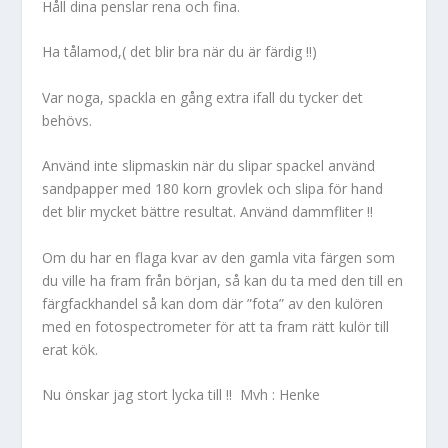
Håll dina penslar rena och fina.
Ha tålamod,( det blir bra när du är färdig !!)
Var noga, spackla en gång extra ifall du tycker det
behövs.
Använd inte slipmaskin när du slipar spackel använd
sandpapper med 180 korn grovlek och slipa för hand
det blir mycket bättre resultat. Använd dammfliter !!
Om du har en flaga kvar av den gamla vita färgen som
du ville ha fram från början, så kan du ta med den till en
färgfackhandel så kan dom där ”fota” av den kulören
med en fotospectrometer för att ta fram rätt kulör till
erat kök.
Nu önskar jag stort lycka till !! Mvh : Henke