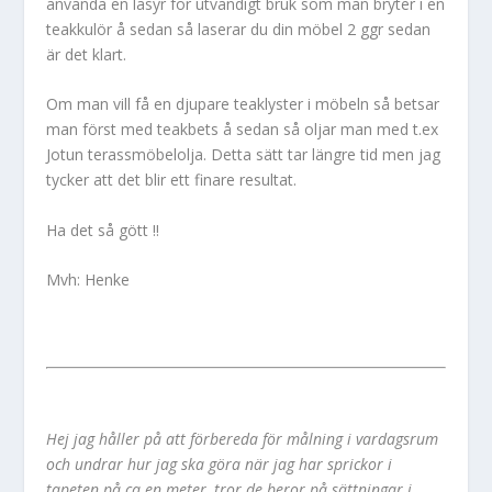
använda en lasyr för utvändigt bruk som man bryter i en
teakkulör å sedan så laserar du din möbel 2 ggr sedan
är det klart.
Om man vill få en djupare teaklyster i möbeln så betsar
man först med teakbets å sedan så oljar man med t.ex
Jotun terassmöbelolja. Detta sätt tar längre tid men jag
tycker att det blir ett finare resultat.
Ha det så gött !!
Mvh: Henke
Hej jag håller på att förbereda för målning i vardagsrum
och undrar hur jag ska göra när jag har sprickor i
tapeten på ca en meter, tror de beror på sättningar i