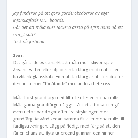
Jag funderar på att göra garderobsdörrar av eget
införskaffade MDF boards.
Går det att måla eller lackera dessa på egen hand på ett
snyggt sätt?
Tack på förhand
Svar:
Det går alldeles utmärkt att måla mdf- skivor själv.
Använd vatten eller oljeburen lackfärg med matt eller
halvblank glansskala. En matt lackfärg är att föredra för
den är lite mer ”förlåtande” mot underarbete osv.
Måla först grundfärg med filtrulle eller en mohairrulle.
Måla gärna grundfärgen 2 ggr. Låt detta torka och gör
eventuella spacklingar efter 1:a strykningen med
grundfärg. Använd sedan samma filt eller mohairrulle till
färdigstrykningen. Lägg på flödigt med färg så att den
får en chans att flyta ut ordentligt innan den hinner