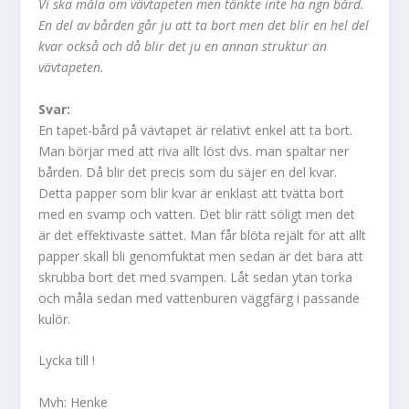
Vi ska måla om vävtapeten men tänkte inte ha ngn bård.
En del av bården går ju att ta bort men det blir en hel del
kvar också och då blir det ju en annan struktur än
vävtapeten.
Svar:
En tapet-bård på vävtapet är relativt enkel att ta bort.
Man börjar med att riva allt löst dvs. man spaltar ner
bården. Då blir det precis som du säjer en del kvar.
Detta papper som blir kvar är enklast att tvätta bort
med en svamp och vatten. Det blir rätt söligt men det
är det effektivaste sättet. Man får blöta rejält för att allt
papper skall bli genomfuktat men sedan är det bara att
skrubba bort det med svampen. Låt sedan ytan torka
och måla sedan med vattenburen väggfärg i passande
kulör.
Lycka till !
Mvh: Henke