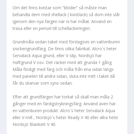
Om det finns kvistar som ”blöder” så måste man
behandla dem med shellack ( kvistlack) så dom inte slår
igenom den nya färgen när ni har målat. Använd en
trasa eller en pensel till schellackeringen.
Grundmåla sedan taket med förslagsvis en vattenburen
snickerigrundfärg. De finns olika fabrikat. Alcro´s heter
Servalack Aqua grund, eller V-slip, Nordsjö har
Häftgrund V osv. Det räcker med att grunda 1 gång.
Måla flödigt med färg och måla från ena sidan längs
med panelen till andra sidan, sluta inte mitt i taket då
får du skarvar som syns sedan.
Efter att grundfärgen har torkat så skall man måla 2
gånger med en färdigstrykningsfärg. Använd även här
en vattenburen produkt. Alcro´s heter Servalack Aqua
eller V-mill , Nordsjö´s heter Ready V 40 eller allra helst
Nordsjö Blankett V 40.