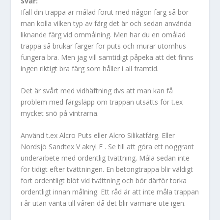
Svar:
Ifall din trappa är målad förut med någon färg så bör
man kolla vilken typ av färg det är och sedan använda
liknande färg vid ommålning. Men har du en omålad
trappa så brukar färger för puts och murar utomhus
fungera bra. Men jag vill samtidigt påpeka att det finns
ingen riktigt bra färg som håller i all framtid.
Det är svårt med vidhäftning dvs att man kan få
problem med färgsläpp om trappan utsätts för t.ex
mycket snö på vintrarna.
Använd t.ex Alcro Puts eller Alcro Silikatfärg. Eller
Nordsjö Sandtex V akryl F . Se till att göra ett noggrant
underarbete med ordentlig tvättning. Måla sedan inte
för tidigt efter tvättningen. En betongtrappa blir väldigt
fort ordentligt blöt vid tvättning och bör därför torka
ordentligt innan målning. Ett råd är att inte måla trappan
i år utan vänta till våren då det blir varmare ute igen.