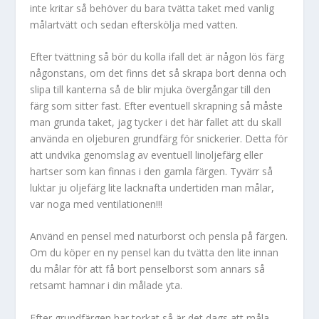
inte kritar så behöver du bara tvätta taket med vanlig
målartvätt och sedan efterskölja med vatten.
Efter tvättning så bör du kolla ifall det är någon lös färg
någonstans, om det finns det så skrapa bort denna och
slipa till kanterna så de blir mjuka övergångar till den
färg som sitter fast. Efter eventuell skrapning så måste
man grunda taket, jag tycker i det här fallet att du skall
använda en oljeburen grundfärg för snickerier. Detta för
att undvika genomslag av eventuell linoljefärg eller
hartser som kan finnas i den gamla färgen. Tyvärr så
luktar ju oljefärg lite lacknafta undertiden man målar,
var noga med ventilationen!!!
Använd en pensel med naturborst och pensla på färgen.
Om du köper en ny pensel kan du tvätta den lite innan
du målar för att få bort penselborst som annars så
retsamt hamnar i din målade yta.
Efter grundfärgen har torkat så är det dags att måla