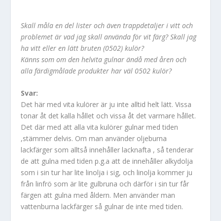
Skall måla en del lister och även trappdetaljer i vitt och
problemet är vad jag skall använda för vit färg? Skall jag
ha vitt eller en lätt bruten (0502) kulör?
Känns som om den helvita gulnar ändå med åren och
alla färdigmålade produkter har väl 0502 kulör?
Svar:
Det här med vita kulörer är ju inte alltid helt lätt. Vissa
tonar åt det kalla hållet och vissa åt det varmare hållet.
Det där med att alla vita kulörer gulnar med tiden
,stämmer delvis. Om man använder oljeburna
lackfärger som alltså innehåller lacknafta , så tenderar
de att gulna med tiden p.g.a att de innehåller alkydolja
som i sin tur har lite linolja i sig, och linolja kommer ju
från linfrö som är lite gulbruna och därför i sin tur får
färgen att gulna med åldern. Men använder man
vattenburna lackfärger så gulnar de inte med tiden.