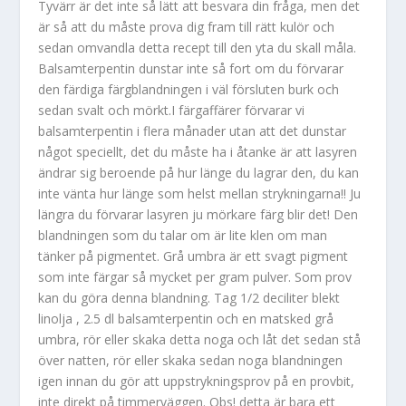
Tyvärr är det inte så lätt att besvara din fråga, men det
är så att du måste prova dig fram till rätt kulör och
sedan omvandla detta recept till den yta du skall måla.
Balsamterpentin dunstar inte så fort om du förvarar
den färdiga färgblandningen i väl försluten burk och
sedan svalt och mörkt.I färgaffärer förvarar vi
balsamterpentin i flera månader utan att det dunstar
något speciellt, det du måste ha i åtanke är att lasyren
ändrar sig beroende på hur länge du lagrar den, du kan
inte vänta hur länge som helst mellan strykningarna!! Ju
längra du förvarar lasyren ju mörkare färg blir det! Den
blandningen som du talar om är lite klen om man
tänker på pigmentet. Grå umbra är ett svagt pigment
som inte färgar så mycket per gram pulver. Som prov
kan du göra denna blandning. Tag 1/2 deciliter blekt
linolja , 2.5 dl balsamterpentin och en matsked grå
umbra, rör eller skaka detta noga och låt det sedan stå
över natten, rör eller skaka sedan noga blandningen
igen innan du gör att uppstrykningsprov på en provbit,
inte direkt på timmerväggen. Obs! detta är bara ett