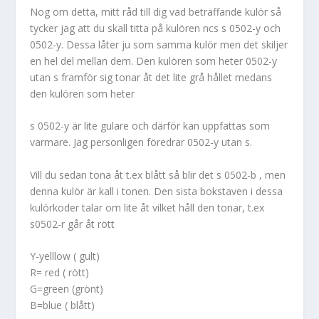
Nog om detta, mitt råd till dig vad beträffande kulör så
tycker jag att du skall titta på kulören ncs s 0502-y och
0502-y. Dessa låter ju som samma kulör men det skiljer
en hel del mellan dem. Den kulören som heter 0502-y
utan s framför sig tonar åt det lite grå hållet medans
den kulören som heter
s 0502-y är lite gulare och därför kan uppfattas som
varmare. Jag personligen föredrar 0502-y utan s.
Vill du sedan tona åt t.ex blått så blir det s 0502-b , men
denna kulör är kall i tonen. Den sista bokstaven i dessa
kulörkoder talar om lite åt vilket håll den tonar, t.ex
s0502-r går åt rött
Y-yelllow ( gult)
R= red ( rött)
G=green (grönt)
B=blue ( blått)