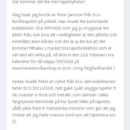
Här kommer det lite mer tapetnyheter!
Idag hade jag besök av Peter Jansson från Eco-
Boråstapeter på jobbet. Han visade lite kommande
kollektioner, bl.a VINTAGE som jag ju smygvisat lite
bilder från, kan lova att i verkligheten är den jättefin och
innehåller även bårder och det är ju lite kul att det
kommer tillbaka:-) mycket bra tapetkollektion som är
väl värd att vänta på, så skriv in den 22:e Februari i era
kalendrar för då släpps VINTAGE på
www.henkesmålarshop.se (och i övrig färgfackhandel )
Sedan visade Peter en nyhet från Eco, den kollektionen
heter ECO EXCLUSIVE, helt galet sjukt snygga tapeter !!!
Nu snackar vi flock och metallic som skimrar i olika
färgnyanser beroende på hur ljuset faller på tapeten,
sååå jäkla fränt !!! Fantastiska mönster som gör att jag
önskar att jag hade massor med rum att tapetsera om
🙂