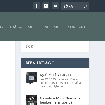
NG
FRÅGA HENKE
OM HENKE
KONTAKT
NYA INLÄGG
Ny film på Youtube
jan 27, 2025
|
Allmänt
,
Filmer
,
Henke Tipsar
,
Inspiration
,
Måla
Inomhus
,
Nyheter
Ny video- Måla Element-
henkesmålartips på