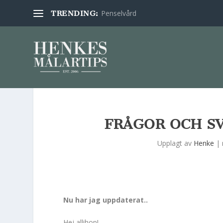
Penselvård
TRENDING:
FRÅGOR OCH S
Upplagt av
Henke
|
Nu har jag uppdaterat..
Hej allihop!