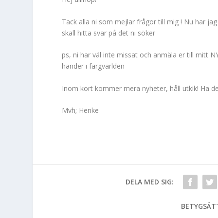
Tack alla ni som mejlar frågor till mig ! Nu har j
skall hitta svar på det ni söker
ps, ni har väl inte missat och anmäla er till mit
händer i färgvärlden
Inom kort kommer mera nyheter, håll utkik! Ha det
Mvh; Henke
DELA MED SIG:
BETYGSÄT