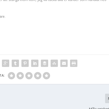
are.
TA:
Måla snickeri