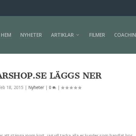
HEM
NYHETER
ARTIKLAR
FILMER
COACHI
RSHOP.SE LÄGGS NER
feb 18, 2015
|
Nyheter
|
0
|
att stänga inom kort, jag vill tacka alla er kunder som handlat hos