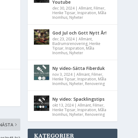
Youtube
dec 30, 2024
|
Allmänt
,
Filmer
,
Henke Tipsar
,
Inspiration
,
Måla
Inomhus
,
Nyheter
God Jul och Gott Nytt År!
dec 23, 2024
|
Allmänt
,
Badrumsrenovering
,
Henke
Tipsar
,
Inspiration
,
Måla
Inomhus
,
Nyheter
Ny video-Sätta Fiberduk
nov 3, 2024
|
Allmänt
,
Filmer
,
Henke Tipsar
,
Inspiration
,
Måla
Inomhus
,
Nyheter
,
Renovering
Ny video: Spacklingstips
okt 13, 2024
|
Allmänt
,
Filmer
,
Henke Tipsar
,
Inspiration
,
Måla
Inomhus
,
Nyheter
,
Renovering
NÄSTA
KATEGORIER
er/nytt trä