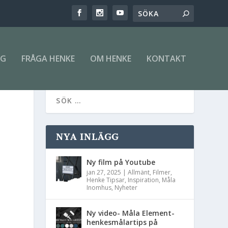
NG
FRÅGA HENKE
OM HENKE
KONTAKT
NYA INLÄGG
Ny film på Youtube
jan 27, 2025
|
Allmänt
,
Filmer
,
Henke Tipsar
,
Inspiration
,
Måla
Inomhus
,
Nyheter
Ny video- Måla Element-
henkesmålartips på