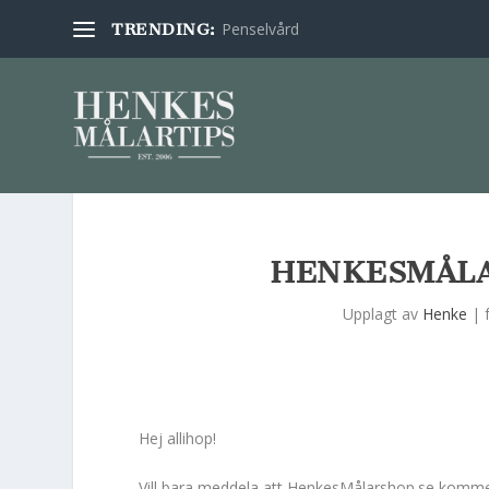
Penselvård
TRENDING:
HENKESMÅLA
Upplagt av
Henke
|
Hej allihop!
Vill bara meddela att HenkesMålarshop.se kommer 