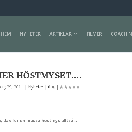
HEM
NYHETER
ARTIKLAR
FILMER
COACHI
ER HÖSTMYSET….
aug 29, 2011
|
Nyheter
|
0
|
am, dax för en massa höstmys alltså…