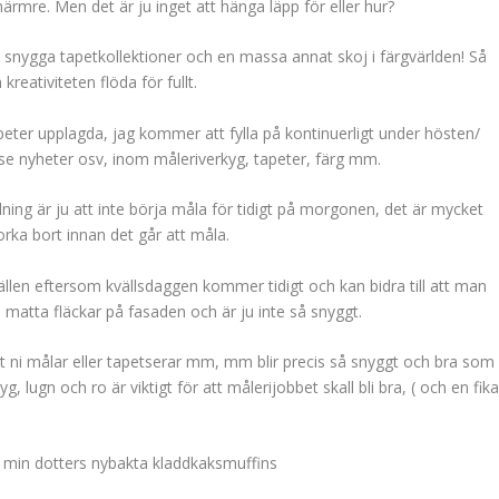
närmre. Men det är ju inget att hänga läpp för eller hur?
nygga tapetkollektioner och en massa annat skoj i färgvärlden! Så
 kreativiteten flöda för fullt.
eter upplagda, jag kommer att fylla på kontinuerligt under hösten/
tt se nyheter osv, inom måleriverkyg, tapeter, färg mm.
lning är ju att inte börja måla för tidigt på morgonen, det är mycket
orka bort innan det går att måla.
vällen eftersom kvällsdaggen kommer tidigt och kan bidra till att man
matta fläckar på fasaden och är ju inte så snyggt.
et ni målar eller tapetserar mm, mm blir precis så snyggt och bra som
yg, lugn och ro är viktigt för att målerijobbet skall bli bra, ( och en fik
a min dotters nybakta kladdkaksmuffins