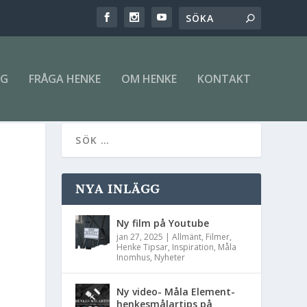
NG
FRÅGA HENKE
OM HENKE
KONTAKT
NYA INLÄGG
Ny film på Youtube
jan 27, 2025
|
Allmänt
,
Filmer
,
Henke Tipsar
,
Inspiration
,
Måla
Inomhus
,
Nyheter
Ny video- Måla Element-
henkesmålartips på