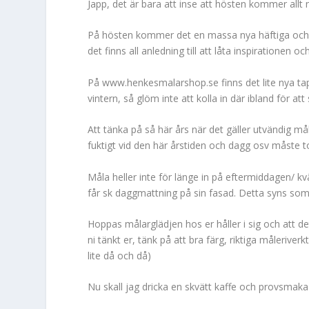
Japp, det är bara att inse att hösten kommer allt 
På hösten kommer det en massa nya häftiga och s
det finns all anledning till att låta inspirationen och
På www.henkesmalarshop.se finns det lite nya tap
vintern, så glöm inte att kolla in där ibland för a
Att tänka på så här års när det gäller utvändig må
fuktigt vid den här årstiden och dagg osv måste t
Måla heller inte för länge in på eftermiddagen/ k
får sk daggmattning på sin fasad. Detta syns som 
Hoppas målarglädjen hos er håller i sig och att d
ni tänkt er, tänk på att bra färg, riktiga måleriverkt
lite då och då)
Nu skall jag dricka en skvätt kaffe och provsmak