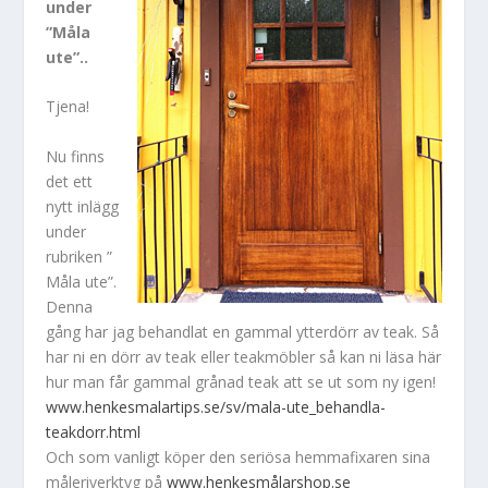
under
”Måla
ute”..
Tjena!
Nu finns
det ett
nytt inlägg
under
rubriken ”
Måla ute”.
Denna
gång har jag behandlat en gammal ytterdörr av teak. Så
har ni en dörr av teak eller teakmöbler så kan ni läsa här
hur man får gammal grånad teak att se ut som ny igen!
www.henkesmalartips.se/sv/mala-ute_behandla-
teakdorr.html
Och som vanligt köper den seriösa hemmafixaren sina
måleriverktyg på
www.henkesmålarshop.se