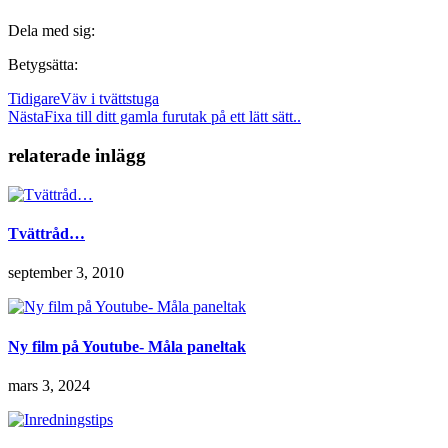
Dela med sig:
Betygsätta:
Tidigare
Väv i tvättstuga
Nästa
Fixa till ditt gamla furutak på ett lätt sätt..
relaterade inlägg
Tvättråd…
september 3, 2010
Ny film på Youtube- Måla paneltak
mars 3, 2024