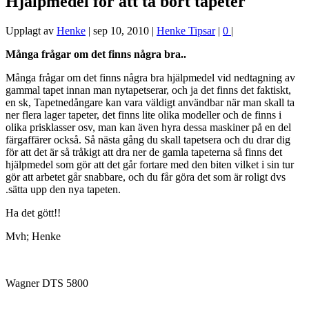
Hjälpmedel för att ta bort tapeter
Upplagt av
Henke
|
sep 10, 2010
|
Henke Tipsar
|
0
|
Många frågar om det finns några bra..
Många frågar om det finns några bra hjälpmedel vid nedtagning av
gammal tapet innan man nytapetserar, och ja det finns det faktiskt,
en sk, Tapetnedångare kan vara väldigt användbar när man skall ta
ner flera lager tapeter, det finns lite olika modeller och de finns i
olika prisklasser osv, man kan även hyra dessa maskiner på en del
färgaffärer också. Så nästa gång du skall tapetsera och du drar dig
för att det är så tråkigt att dra ner de gamla tapeterna så finns det
hjälpmedel som gör att det går fortare med den biten vilket i sin tur
gör att arbetet går snabbare, och du får göra det som är roligt dvs
.sätta upp den nya tapeten.
Ha det gött!!
Mvh; Henke
Wagner DTS 5800