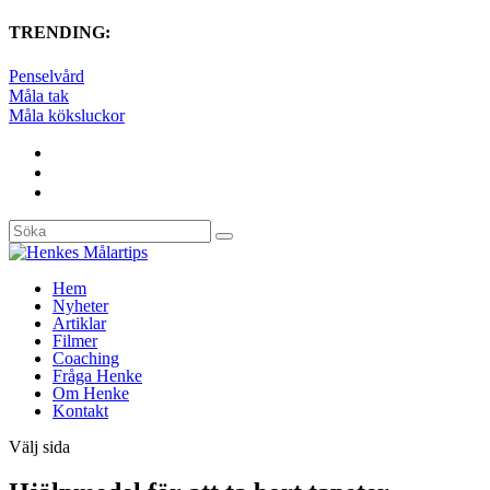
TRENDING:
Penselvård
Måla tak
Måla köksluckor
Hem
Nyheter
Artiklar
Filmer
Coaching
Fråga Henke
Om Henke
Kontakt
Välj sida