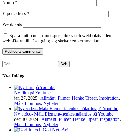
Namn
*
E-postadress
*
Webbplats
Spara mitt namn, min e-postadress och webbplats i denna
webbläsare till nästa gång jag skriver en kommentar.
Sök
efter:
Nya Inlägg
Ny film på Youtube
jan 27, 2025
|
Allmänt
,
Filmer
,
Henke Tipsar
,
Inspiration
,
Måla Inomhus
,
Nyheter
Ny video- Måla Element-henkesmålartips på Youtube
dec 30, 2024
|
Allmänt
,
Filmer
,
Henke Tipsar
,
Inspiration
,
Måla Inomhus
,
Nyheter