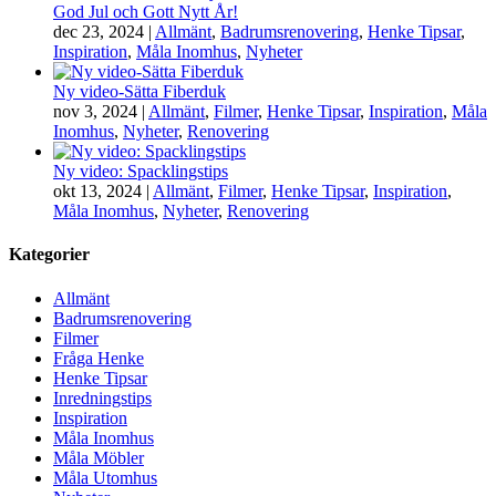
God Jul och Gott Nytt År!
dec 23, 2024
|
Allmänt
,
Badrumsrenovering
,
Henke Tipsar
,
Inspiration
,
Måla Inomhus
,
Nyheter
Ny video-Sätta Fiberduk
nov 3, 2024
|
Allmänt
,
Filmer
,
Henke Tipsar
,
Inspiration
,
Måla
Inomhus
,
Nyheter
,
Renovering
Ny video: Spacklingstips
okt 13, 2024
|
Allmänt
,
Filmer
,
Henke Tipsar
,
Inspiration
,
Måla Inomhus
,
Nyheter
,
Renovering
Kategorier
Allmänt
Badrumsrenovering
Filmer
Fråga Henke
Henke Tipsar
Inredningstips
Inspiration
Måla Inomhus
Måla Möbler
Måla Utomhus