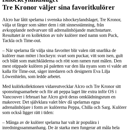
Tre Kronor väljer sina favoritkulörer
Alcro har låtit spelarna i svenska ishockeylandslaget, Tre Kronor,
välja ut färger som sätter dem i rätt sinnesstämning, från
avkopplande nedvarvare till adrenalinhöjande matchstartare.
Resultatet är en kollektion av tolv kulörer med namn som Puck,
Tackla och Time-out.
– När spelarna får välja sina favoriter blir valen rätt snarlika de
kulörer man möter i hockeyn: svart som puckar, vitt som isen, gult
och blått som matchkläderna och rött som ramen runt målen. Den
mest otippade kulören på paletten var den lila nyans som vi valde att
kalla för Time-out, säger inredaren och designern Eva Lilja
Löwenhielm, som ledde arbetet.
M
ed kulörkollektionen vidareutvecklar Alcro och Tre Kronor sitt
sponsringsamarbete och för att peppa laget lite extra inför OS i
Vancouver i februari har Alcro givit deras omklädningsrum en
makeover. Det självklara valet blev då spelarnas egna
adrenalinhöjare i form av kulörerna Peppa, Chilla och Sarg. Kulörer
som också ligger rätt i tiden:
– Många av de kulörer spelarna har valt är populära i
inredningssammanhang. De är starka men fungerar att måla hela