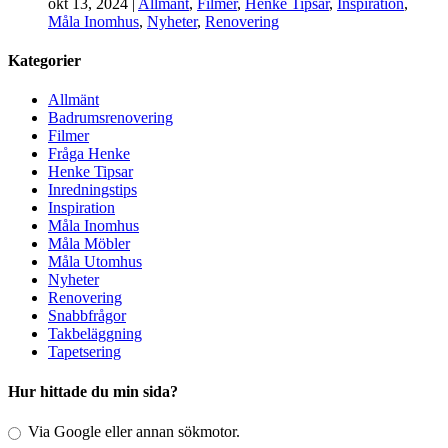
okt 13, 2024
|
Allmänt
,
Filmer
,
Henke Tipsar
,
Inspiration
,
Måla Inomhus
,
Nyheter
,
Renovering
Kategorier
Allmänt
Badrumsrenovering
Filmer
Fråga Henke
Henke Tipsar
Inredningstips
Inspiration
Måla Inomhus
Måla Möbler
Måla Utomhus
Nyheter
Renovering
Snabbfrågor
Takbeläggning
Tapetsering
Hur hittade du min sida?
Via Google eller annan sökmotor.