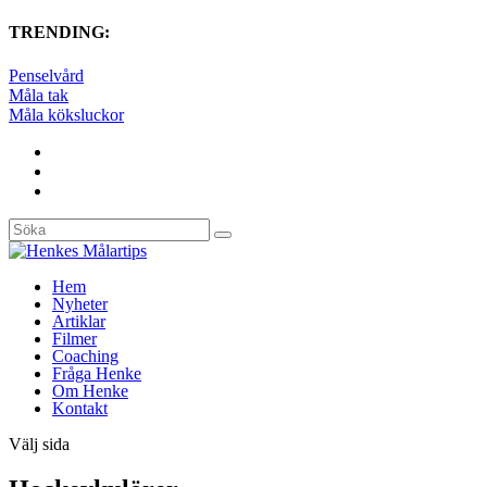
TRENDING:
Penselvård
Måla tak
Måla köksluckor
Hem
Nyheter
Artiklar
Filmer
Coaching
Fråga Henke
Om Henke
Kontakt
Välj sida