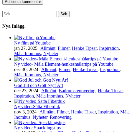
Sök
efter:
Nya Inlägg
Ny film på Youtube
jan 27, 2025
|
Allmänt
,
Filmer
,
Henke Tipsar
,
Inspiration
,
Måla Inomhus
,
Nyheter
Ny video- Måla Element-henkesmålartips på Youtube
dec 30, 2024
|
Allmänt
,
Filmer
,
Henke Tipsar
,
Inspiration
,
Måla Inomhus
,
Nyheter
God Jul och Gott Nytt År!
dec 23, 2024
|
Allmänt
,
Badrumsrenovering
,
Henke Tipsar
,
Inspiration
,
Måla Inomhus
,
Nyheter
Ny video-Sätta Fiberduk
nov 3, 2024
|
Allmänt
,
Filmer
,
Henke Tipsar
,
Inspiration
,
Måla
Inomhus
,
Nyheter
,
Renovering
Ny video: Spacklingstips