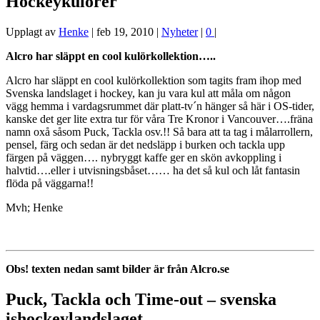
Hockeykulörer
Upplagt av
Henke
|
feb 19, 2010
|
Nyheter
|
0
|
Alcro har släppt en cool kulörkollektion…..
Alcro har släppt en cool kulörkollektion som tagits fram ihop med
Svenska landslaget i hockey, kan ju vara kul att måla om någon
vägg hemma i vardagsrummet där platt-tv´n hänger så här i OS-tider,
kanske det ger lite extra tur för våra Tre Kronor i Vancouver….fräna
namn oxå såsom Puck, Tackla osv.!! Så bara att ta tag i målarrollern,
pensel, färg och sedan är det nedsläpp i burken och tackla upp
färgen på väggen…. nybryggt kaffe ger en skön avkoppling i
halvtid….eller i utvisningsbåset…… ha det så kul och låt fantasin
flöda på väggarna!!
Mvh; Henke
Obs! texten nedan samt bilder är från Alcro.se
Puck, Tackla och Time-out – svenska
ishockeylandslaget