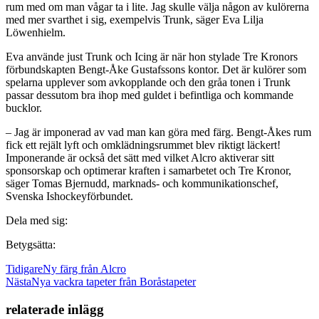
rum med om man vågar ta i lite. Jag skulle välja någon av kulörerna
med mer svarthet i sig, exempelvis Trunk, säger Eva Lilja
Löwenhielm.
Eva använde just Trunk och Icing är när hon stylade Tre Kronors
förbundskapten Bengt-Åke Gustafssons kontor. Det är kulörer som
spelarna upplever som avkopplande och den gråa tonen i Trunk
passar dessutom bra ihop med guldet i befintliga och kommande
bucklor.
– Jag är imponerad av vad man kan göra med färg. Bengt-Åkes rum
fick ett rejält lyft och omklädningsrummet blev riktigt läckert!
Imponerande är också det sätt med vilket Alcro aktiverar sitt
sponsorskap och optimerar kraften i samarbetet och Tre Kronor,
säger Tomas Bjernudd, marknads- och kommunikationschef,
Svenska Ishockeyförbundet.
Dela med sig:
Betygsätta:
Tidigare
Ny färg från Alcro
Nästa
Nya vackra tapeter från Boråstapeter
relaterade inlägg