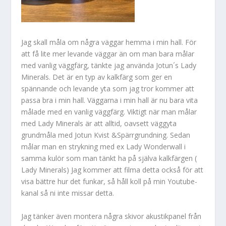
Jag skall måla om några väggar hemma i min hall. För
att få lite mer levande väggar än om man bara målar
med vanlig väggfärg, tänkte jag använda Jotun´s Lady
Minerals. Det är en typ av kalkfärg som ger en
spännande och levande yta som jag tror kommer att
passa bra i min hall. Väggarna i min hall är nu bara vita
målade med en vanlig väggfärg. Viktigt när man målar
med Lady Minerals är att alltid, oavsett väggyta
grundmåla med Jotun Kvist &Spärrgrundning. Sedan
målar man en strykning med ex Lady Wonderwall i
samma kulör som man tänkt ha på själva kalkfärgen (
Lady Minerals) Jag kommer att filma detta också för att
visa bättre hur det funkar, så håll koll på min Youtube-
kanal så ni inte missar detta.
Jag tänker även montera några skivor akustikpanel från