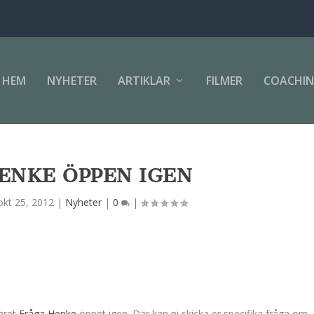
HEM
NYHETER
ARTIKLAR
FILMER
COACHI
ENKE ÖPPEN IGEN
okt 25, 2012
|
Nyheter
|
0
|
läret
Fråga Henke
öppet igen. Där kan ni skicka er specifika fråga om