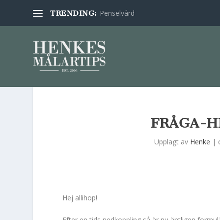
Penselvård
TRENDING:
FRÅGA-H
Upplagt av
Henke
|
Hej allihop!
Efter en tids nedkoppling så är nu äntligen formu