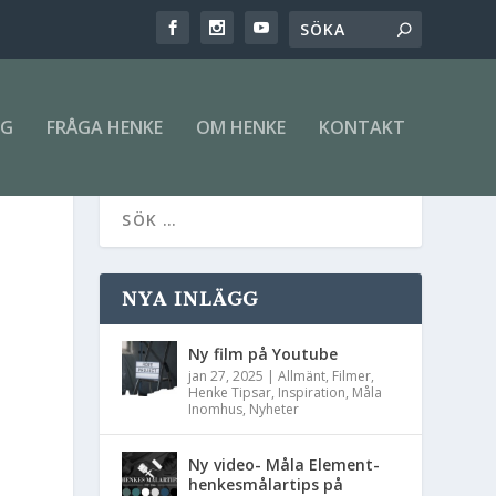
NG
FRÅGA HENKE
OM HENKE
KONTAKT
NYA INLÄGG
Ny film på Youtube
jan 27, 2025
|
Allmänt
,
Filmer
,
Henke Tipsar
,
Inspiration
,
Måla
Inomhus
,
Nyheter
Ny video- Måla Element-
henkesmålartips på