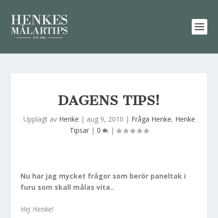
DAGENS TIPS!
Upplagt av
Henke
|
aug 9, 2010
|
Fråga Henke
,
Henke
Tipsar
|
0
|
Nu har jag mycket frågor som berör paneltak i
furu som skall målas vita..
Hej Henke!