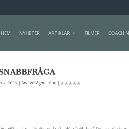
HEM
NYHETER
ARTIKLAR
FILMER
COACHI
SNABBFRÅGA
n 4, 2006
|
Snabbfrågor
|
0
|
r viktigt är det för dig med rätt kulör på ditt hus? Spelar det någon