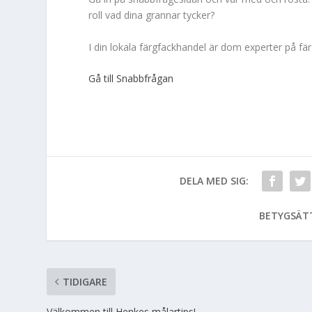
roll vad dina grannar tycker?
I din lokala färgfackhandel är dom experter på färg
Gå till Snabbfrågan
DELA MED SIG:
BETYGSÄT
TIDIGARE
Välkommen till Henkes målartips!