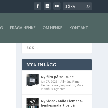
NG
FRÅGA HENKE
OM HENKE
KONTAKT
NYA INLÄGG
Ny film på Youtube
jan 27, 2025
|
Allmänt
,
Filmer
,
Henke Tipsar
,
Inspiration
,
Måla
Inomhus
,
Nyheter
Ny video- Måla Element-
henkesmålartips på