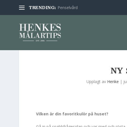
Penselvård
TRENDING:
NY 
Upplagt av
Henke
|
ju
Vilken är din favoritkulör på huset?
Gå in på snabbfrågesidan och var med och rösta. Hu