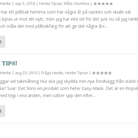
v
Henke
|
sep 5, 2018
|
Henke Tipsar
,
Måla Utomhus
|
g har ett plåttak hemma som har några år på nacken och skulle väl
 bytas ut mot ett nytt, men jag har inte tid för det just nu så jag tänk
ch måla det med plåttakfärg för att ge det några års...
R
 TIPS!
v
Henke
|
aug 23, 2010
|
Fråga Henke
,
Henke Tipsar
|
ggar vid takmålning Hur ska jag skydda min nya fondvägg från stänk 
la? Svar: Det finns en produkt som heter Easy-Mask. Det är en ihopvi
med tejp i ena änden, men sätter upp den efter...
R