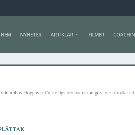
HEM
NYHETER
ARTIKLAR
FILMER
COACHI
tak inomhus. Hoppas ni får lite tips om hur ni kan göra när ni målar ert
PLÅTTAK