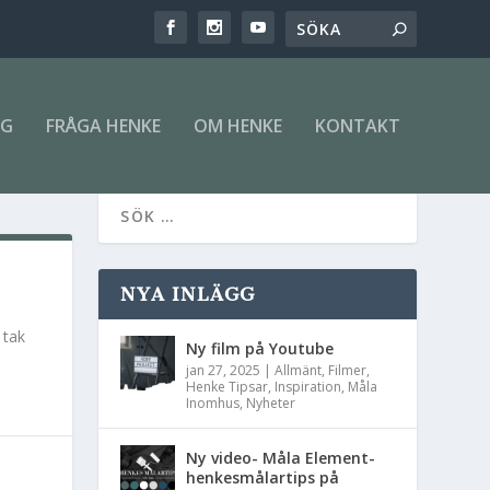
NG
FRÅGA HENKE
OM HENKE
KONTAKT
NYA INLÄGG
 tak
Ny film på Youtube
jan 27, 2025
|
Allmänt
,
Filmer
,
Henke Tipsar
,
Inspiration
,
Måla
Inomhus
,
Nyheter
Ny video- Måla Element-
henkesmålartips på