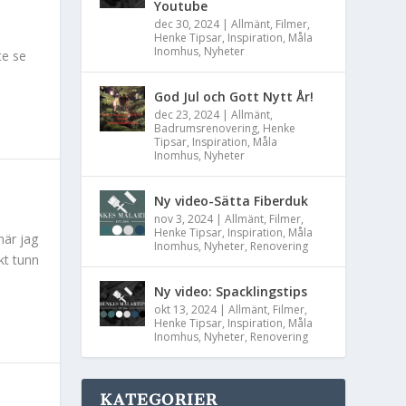
Youtube
dec 30, 2024
|
Allmänt
,
Filmer
,
Henke Tipsar
,
Inspiration
,
Måla
Inomhus
,
Nyheter
te se
God Jul och Gott Nytt År!
dec 23, 2024
|
Allmänt
,
Badrumsrenovering
,
Henke
Tipsar
,
Inspiration
,
Måla
Inomhus
,
Nyheter
Ny video-Sätta Fiberduk
nov 3, 2024
|
Allmänt
,
Filmer
,
Henke Tipsar
,
Inspiration
,
Måla
när jag
Inomhus
,
Nyheter
,
Renovering
kt tunn
Ny video: Spacklingstips
okt 13, 2024
|
Allmänt
,
Filmer
,
Henke Tipsar
,
Inspiration
,
Måla
Inomhus
,
Nyheter
,
Renovering
KATEGORIER