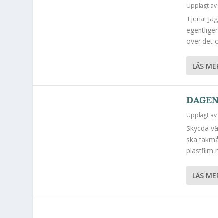
Upplagt a
Tjena! Ja
egentligen
över det o
LÄS ME
DAGEN
Upplagt a
Skydda vä
ska takmå
plastfilm 
LÄS ME