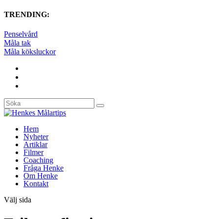
TRENDING:
Penselvård
Måla tak
Måla köksluckor
Hem
Nyheter
Artiklar
Filmer
Coaching
Fråga Henke
Om Henke
Kontakt
Välj sida