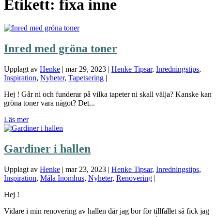
Etikett:
fixa inne
Inred med gröna toner
Upplagt av
Henke
|
mar 29, 2023
|
Henke Tipsar
,
Inredningstips
,
Inspiration
,
Nyheter
,
Tapetsering
|
Hej ! Går ni och funderar på vilka tapeter ni skall välja? Kanske kan
gröna toner vara något? Det...
Läs mer
Gardiner i hallen
Upplagt av
Henke
|
mar 23, 2023
|
Henke Tipsar
,
Inredningstips
,
Inspiration
,
Måla Inomhus
,
Nyheter
,
Renovering
|
Hej !
Vidare i min renovering av hallen där jag bor för tillfället så fick jag