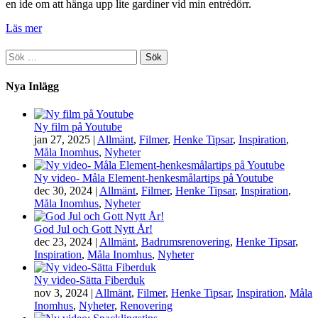
en ide om att hänga upp lite gardiner vid min entrédörr.
Läs mer
Sök
efter:
Nya Inlägg
Ny film på Youtube
jan 27, 2025
|
Allmänt
,
Filmer
,
Henke Tipsar
,
Inspiration
,
Måla Inomhus
,
Nyheter
Ny video- Måla Element-henkesmålartips på Youtube
dec 30, 2024
|
Allmänt
,
Filmer
,
Henke Tipsar
,
Inspiration
,
Måla Inomhus
,
Nyheter
God Jul och Gott Nytt År!
dec 23, 2024
|
Allmänt
,
Badrumsrenovering
,
Henke Tipsar
,
Inspiration
,
Måla Inomhus
,
Nyheter
Ny video-Sätta Fiberduk
nov 3, 2024
|
Allmänt
,
Filmer
,
Henke Tipsar
,
Inspiration
,
Måla
Inomhus
,
Nyheter
,
Renovering