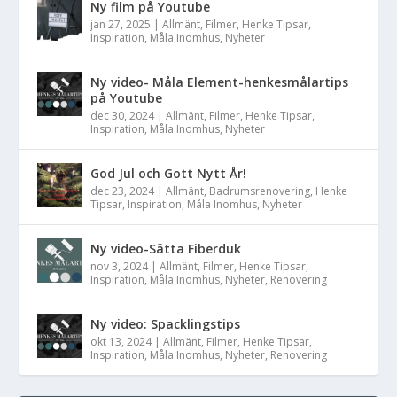
Ny film på Youtube
jan 27, 2025
|
Allmänt
,
Filmer
,
Henke Tipsar
,
Inspiration
,
Måla Inomhus
,
Nyheter
Ny video- Måla Element-henkesmålartips
på Youtube
dec 30, 2024
|
Allmänt
,
Filmer
,
Henke Tipsar
,
Inspiration
,
Måla Inomhus
,
Nyheter
God Jul och Gott Nytt År!
dec 23, 2024
|
Allmänt
,
Badrumsrenovering
,
Henke
Tipsar
,
Inspiration
,
Måla Inomhus
,
Nyheter
Ny video-Sätta Fiberduk
nov 3, 2024
|
Allmänt
,
Filmer
,
Henke Tipsar
,
Inspiration
,
Måla Inomhus
,
Nyheter
,
Renovering
Ny video: Spacklingstips
okt 13, 2024
|
Allmänt
,
Filmer
,
Henke Tipsar
,
Inspiration
,
Måla Inomhus
,
Nyheter
,
Renovering