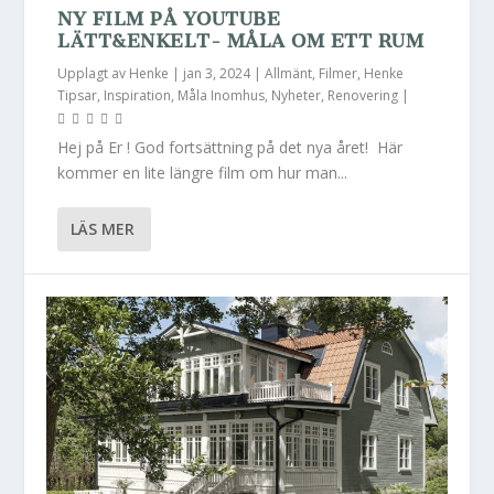
NY FILM PÅ YOUTUBE
LÄTT&ENKELT- MÅLA OM ETT RUM
Upplagt av
Henke
|
jan 3, 2024
|
Allmänt
,
Filmer
,
Henke
Tipsar
,
Inspiration
,
Måla Inomhus
,
Nyheter
,
Renovering
|
Hej på Er ! God fortsättning på det nya året! Här
kommer en lite längre film om hur man...
LÄS MER