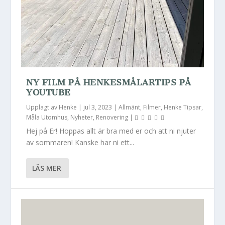
NY FILM PÅ HENKESMÅLARTIPS PÅ
YOUTUBE
Upplagt av
Henke
|
jul 3, 2023
|
Allmänt
,
Filmer
,
Henke Tipsar
,
Måla Utomhus
,
Nyheter
,
Renovering
|
Hej på Er! Hoppas allt är bra med er och att ni njuter
av sommaren! Kanske har ni ett...
LÄS MER