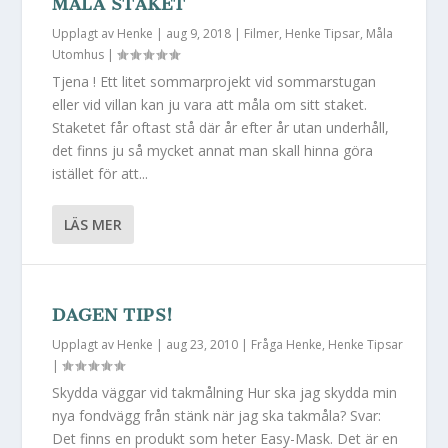
MÅLA STAKET
Upplagt av
Henke
|
aug 9, 2018
|
Filmer
,
Henke Tipsar
,
Måla
Utomhus
|
Tjena ! Ett litet sommarprojekt vid sommarstugan
eller vid villan kan ju vara att måla om sitt staket.
Staketet får oftast stå där år efter år utan underhåll,
det finns ju så mycket annat man skall hinna göra
istället för att...
LÄS MER
DAGEN TIPS!
Upplagt av
Henke
|
aug 23, 2010
|
Fråga Henke
,
Henke Tipsar
|
Skydda väggar vid takmålning Hur ska jag skydda min
nya fondvägg från stänk när jag ska takmåla? Svar:
Det finns en produkt som heter Easy-Mask. Det är en