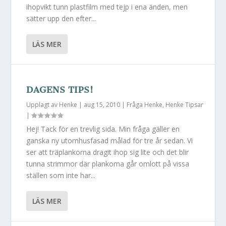
ihopvikt tunn plastfilm med tejp i ena änden, men
sätter upp den efter...
LÄS MER
DAGENS TIPS!
Upplagt av
Henke
|
aug 15, 2010
|
Fråga Henke
,
Henke Tipsar
|
Hej! Tack för en trevlig sida. Min fråga gäller en
ganska ny utomhusfasad målad för tre år sedan. Vi
ser att träplankorna dragit ihop sig lite och det blir
tunna strimmor där plankorna går omlott på vissa
ställen som inte har...
LÄS MER