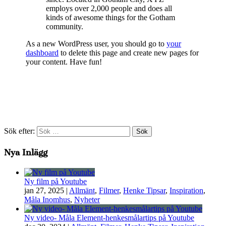
employs over 2,000 people and does all
kinds of awesome things for the Gotham
community.
As a new WordPress user, you should go to
your
dashboard
to delete this page and create new pages for
your content. Have fun!
Sök efter:
Nya Inlägg
Ny film på Youtube
jan 27, 2025
|
Allmänt
,
Filmer
,
Henke Tipsar
,
Inspiration
,
Måla Inomhus
,
Nyheter
Ny video- Måla Element-henkesmålartips på Youtube