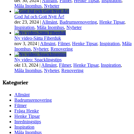
dec 30, 2024
|
Allmänt
,
Filmer
,
Henke Tipsar
,
Inspiration
,
Måla Inomhus
,
Nyheter
God Jul och Gott Nytt År!
dec 23, 2024
|
Allmänt
,
Badrumsrenovering
,
Henke Tipsar
,
Inspiration
,
Måla Inomhus
,
Nyheter
Ny video-Sätta Fiberduk
nov 3, 2024
|
Allmänt
,
Filmer
,
Henke Tipsar
,
Inspiration
,
Måla
Inomhus
,
Nyheter
,
Renovering
Ny video: Spacklingstips
okt 13, 2024
|
Allmänt
,
Filmer
,
Henke Tipsar
,
Inspiration
,
Måla Inomhus
,
Nyheter
,
Renovering
Kategorier
Allmänt
Badrumsrenovering
Filmer
Fråga Henke
Henke Tipsar
Inredningstips
Inspiration
Måla Inomhus