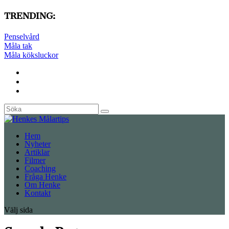
TRENDING:
Penselvård
Måla tak
Måla köksluckor
Hem
Nyheter
Artiklar
Filmer
Coaching
Fråga Henke
Om Henke
Kontakt
Välj sida